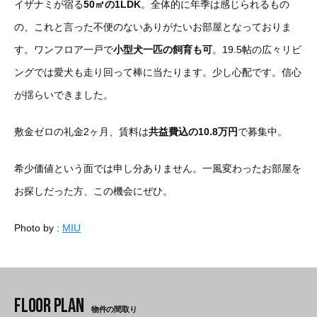
イザナミが宿る
50㎡の1LDK
。全体的に年季は感じられるもの
の、これと言った不便のないありがたいお部屋となっておりま
す。ワンフロア一戸で
小型犬一匹の飼育も可
。19.5帖の広々リビ
ングでは愛犬も走り回って棒に当たります。少し心配です。信心
が揺らいできました。
敷金ゼロの礼金2ヶ月、賃料は
共益費込の10.8万円
で募集中。
希少価値という面では申し分ありません。一風変わったお部屋を
お探しだった方、この機会にぜひ。
Photo by :
MIU
物件の間取り