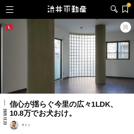
0
お気に入り物件
お問い合わせ
ブログ
サービス内容
渋井不動産のメンバー
信心が揺らぐ今里の広々1LDK、
会社情報
2025.12.23
10.8万でお犬おけ。
採用情報
サトシ