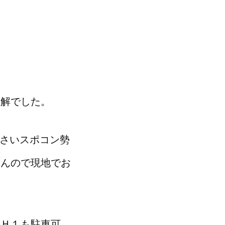
正解でした。
るさいスポコン勢
せんので現地でお
のＨ１も駐車可