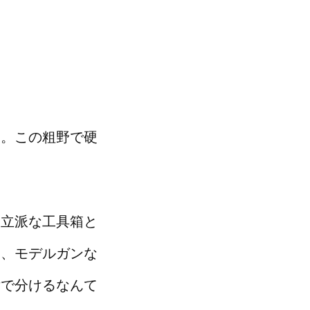
レ
。この粗野で硬
と立派な工具箱と
も、モデルガンな
女で分けるなんて