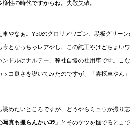
多様性の時代ですからね。失敬失敬。
え車やなぁ。Y30のグロリアワゴン、黒板グリー
も今となっちゃレアやし、この純正やけどちょい
ハンドルはナルデー。弊社自慢の社用車です。こ
カッコ良さを説いてみたのですが、「霊柩車やん
も眺めたいところですが、どうやらミュウが撮り
の写真も撮らんかいｺﾗ」
とそのケツを撫でるとこ