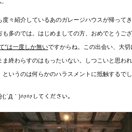
。
も度々紹介しているあのガレージハウスが帰って
方も多のでは。はじめましての方、おめでとうご
めて”は一度しか無い
ですからね。この出会い、大切
まま終わらすのはもったいない。しつこいと思わ
。というのは何らかのハラスメントに抵触するで
;´Д｀)ﾊｧﾊｧしてください。