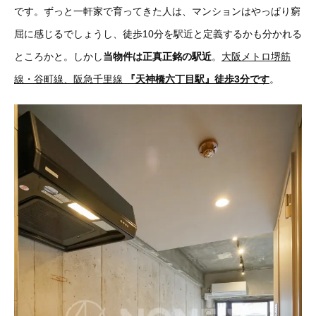
です。ずっと一軒家で育ってきた人は、マンションはやっぱり窮
屈に感じるでしょうし、徒歩10分を駅近と定義するかも分かれる
ところかと。しかし
当物件は正真正銘の駅近
。
大阪メトロ堺筋
線・谷町線、阪急千里線
『天神橋六丁目駅』徒歩3分です
。