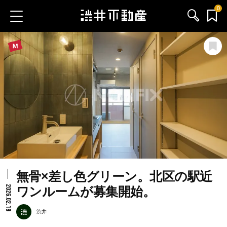
0
お気に入り物件
お問い合わせ
ブログ
サービス内容
渋井不動産のメンバー
無骨×差し色グリーン。北区の駅近
会社情報
2026.02.19
ワンルームが募集開始。
採用情報
渋井