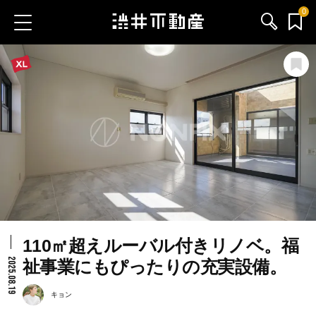
0
お気に入り物件
お問い合わせ
ブログ
サービス内容
渋井不動産のメンバー
110㎡超えルーバル付きリノベ。福
会社情報
2025.08.19
祉事業にもぴったりの充実設備。
採用情報
キョン