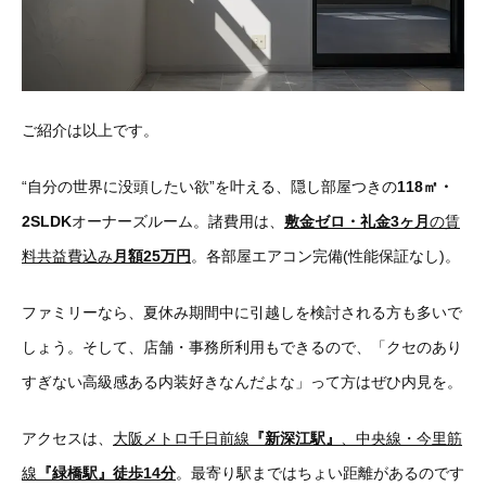
ご紹介は以上です。
“自分の世界に没頭したい欲”を叶える、隠し部屋つきの
118㎡・
2SLDK
オーナーズルーム。諸費用は、
敷金
ゼロ・礼金
3ヶ月
の賃
料共益費込み
月額25万円
。各部屋エアコン完備(性能保証なし)。
ファミリーなら、夏休み期間中に引越しを検討される方も多いで
しょう。そして、店舗・事務所利用もできるので、「クセのあり
すぎない高級感ある内装好きなんだよな」って方はぜひ内見を。
アクセスは、
大阪メトロ千日前線
『新深江駅』
、中央線・今里筋
線
『緑橋駅』徒歩14分
。最寄り駅まではちょい距離があるのです