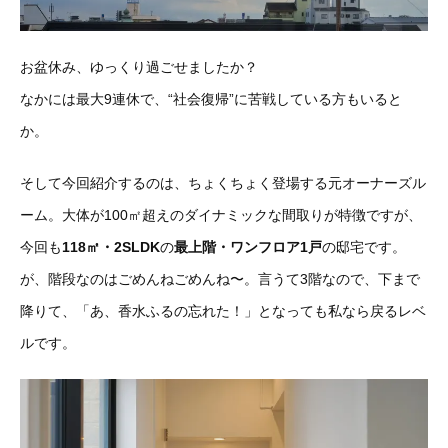
お盆休み、ゆっくり過ごせましたか？
なかには最大9連休で、“社会復帰”に苦戦している方もいると
か。
そして今回紹介するのは、ちょくちょく登場する元オーナーズル
ーム。大体が100㎡超えのダイナミックな間取りが特徴ですが、
今回も
118㎡・2SLDK
の
最上階・ワンフロア1戸
の邸宅です。
が、階段なのはごめんねごめんね〜。言うて3階なので、下まで
降りて、「あ、香水ふるの忘れた！」となっても私なら戻るレベ
ルです。