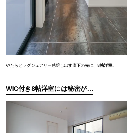
やたらとラグジュアリー感醸し出す廊下の先に、
8帖洋室
。
WIC付き8帖洋室には秘密が…