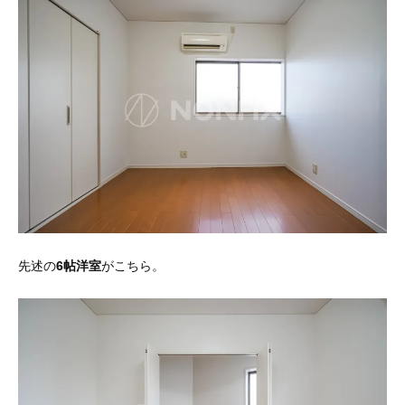
先述の
6帖洋室
がこちら。