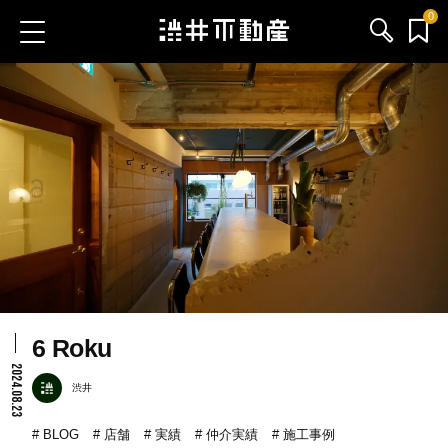
0
お気に入り物件
お問い合わせ
ブログ
サービス内容
渋井不動産のメンバー
6 Roku
会社情報
2024.08.23
渋井
採用情報
BLOG
店舗
実績
仲介実績
施工事例