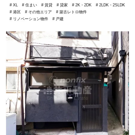
XL
住まい
賃貸
貸家
2K・2DK
2LDK・2SLDK
港区
その他エリア
築古レトロ物件
リノベーション物件
戸建