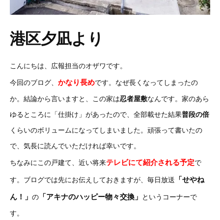
港区夕凪より
こんにちは、広報担当のオザワです。
かなり長め
今回のブログ、
です。なぜ長くなってしまったの
か。結論から言いますと、この家は
忍者屋敷
なんです。家のあら
ゆるところに「仕掛け」があったので、全部載せた結果
普段の倍
くらいのボリュームになってしまいました。頑張って書いたの
で、
気長に読んでいただければ幸いです。
テレビにて紹介される予定
ちなみにこの戸建て、近い将来
で
「せやね
す。ブログでは先にお伝えしておきますが、毎日放送
ん！」
「アキナのハッピー物々交換」
の
というコーナーで
す。