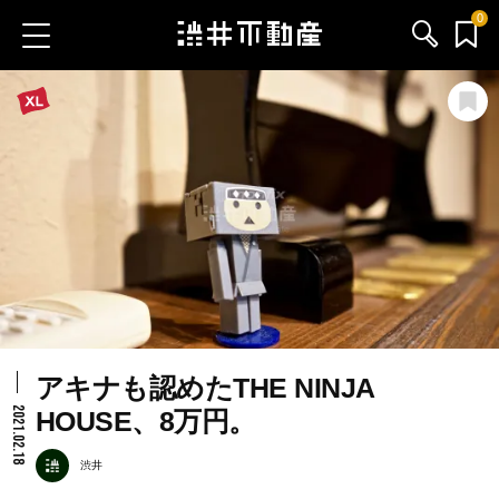
0
お気に入り物件
お問い合わせ
ブログ
サービス内容
渋井不動産のメンバー
アキナも認めたTHE NINJA
会社情報
2021.02.18
HOUSE、8万円。
採用情報
渋井