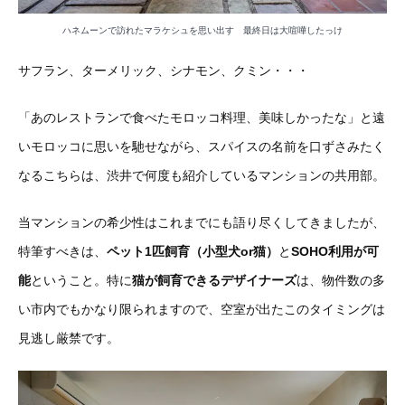
ハネムーンで訪れたマラケシュを思い出す 最終日は大喧嘩したっけ
サフラン、ターメリック、シナモン、クミン・・・
「あのレストランで食べたモロッコ料理、美味しかったな」と遠
いモロッコに思いを馳せながら、スパイスの名前を口ずさみたく
なるこちらは、渋井で何度も紹介しているマンションの共用部。
当マンションの希少性はこれまでにも語り尽くしてきましたが、
特筆すべきは、
ペット1匹飼育（小型犬or猫）
と
SOHO利用が可
能
ということ。特に
猫が飼育できるデザイナーズ
は、物件数の多
い市内でもかなり限られますので、空室が出たこのタイミングは
見逃し厳禁です。