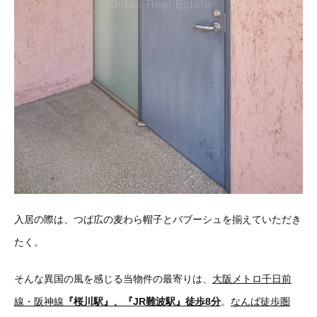
入居の際は、つば広の麦わら帽子とバブーシュを揃えていただき
たく。
そんな異国の風を感じる当物件の最寄りは、
大阪メトロ千日前
線・阪神線
『桜川駅』、『JR難波駅』徒歩8分
。
なんば徒歩圏