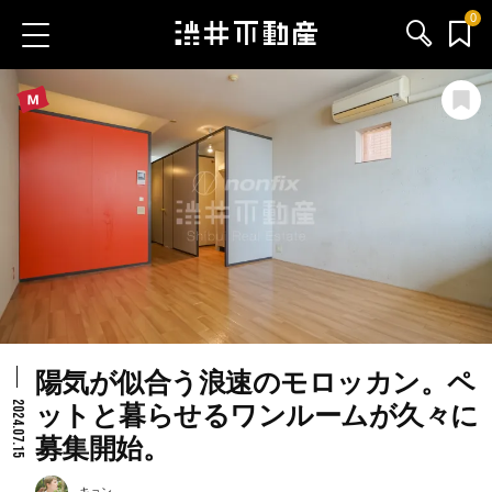
0
お気に入り物件
お問い合わせ
ブログ
サービス内容
渋井不動産のメンバー
陽気が似合う浪速のモロッカン。ペ
会社情報
2024.07.15
ットと暮らせるワンルームが久々に
募集開始。
採用情報
キョン