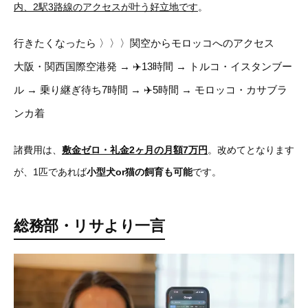
内、2駅3路線のアクセスが叶う好立地です
。
行きたくなったら 〉〉〉関空からモロッコへのアクセス
大阪・関西国際空港発 → ✈️13時間 → トルコ・イスタンブー
ル → 乗り継ぎ待ち7時間 → ✈️5時間 → モロッコ・カサブラ
ンカ着
諸費用は、
敷金ゼロ・礼金2ヶ月の月額7万円
。改めてとなります
が、1匹であれば
小型犬or猫の飼育も可能
です。
総務部・リサより一言