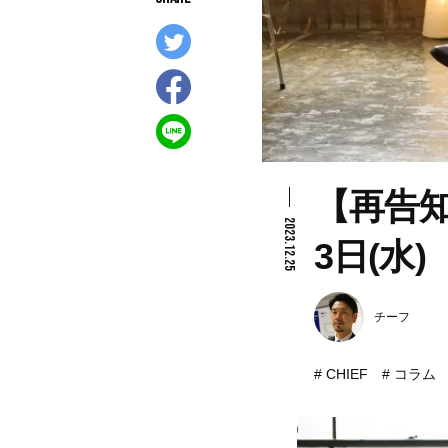
【再告知】
2023.12.25
3日(水
チーフ
CHIEF
コラム