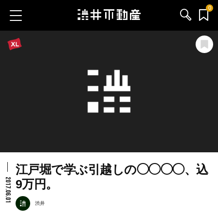
0
お気に入り物件
お問い合わせ
ブログ
サービス内容
渋井不動産のメンバー
江戸堀で学ぶ引越しの◯◯◯◯、込
会社情報
2017.06.01
9万円。
採用情報
渋井