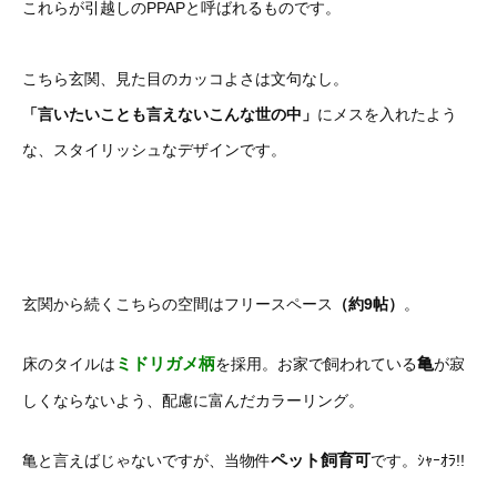
これらが引越しのPPAPと呼ばれるものです。
こちら玄関、見た目のカッコよさは文句なし。
「言いたいことも言えないこんな世の中」
にメスを入れたよう
な、スタイリッシュなデザインです。
玄関から続くこちらの空間はフリースペース
（約9帖）
。
ミドリガメ柄
亀
床のタイルは
を採用。お家で飼われている
が寂
しくならないよう、配慮に富んだカラーリング。
ペット飼育可
亀と言えばじゃないですが、当物件
です。ｼｬｰｵﾗ!!