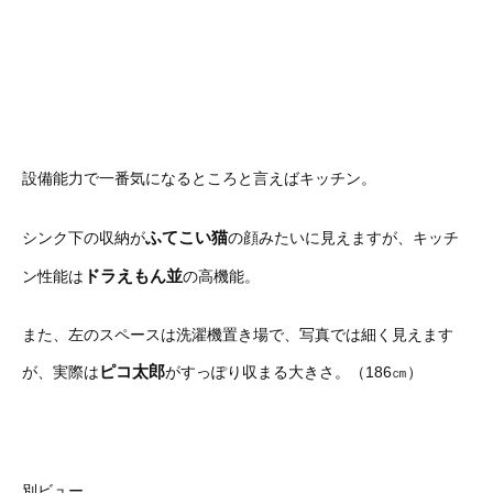
設備能力で一番気になるところと言えばキッチン。
ふてこい猫
シンク下の収納が
の顔みたいに見えますが、キッチ
ドラえもん並
ン性能は
の高機能。
また、左のスペースは洗濯機置き場で、写真では細く見えます
ピコ太郎
が、実際は
がすっぽり収まる大きさ。（186㎝）
別ビュー。