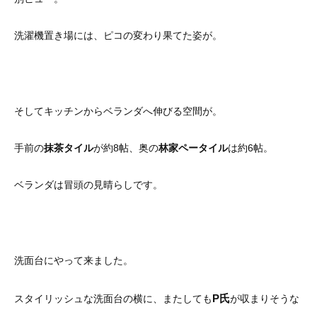
洗濯機置き場には、ピコの変わり果てた姿が。
そしてキッチンからベランダへ伸びる空間が。
手前の
抹茶タイル
が約8帖、奥の
林家ペータイル
は約6帖。
ベランダは冒頭の見晴らしです。
洗面台にやって来ました。
P氏
スタイリッシュな洗面台の横に、またしても
が収まりそうな