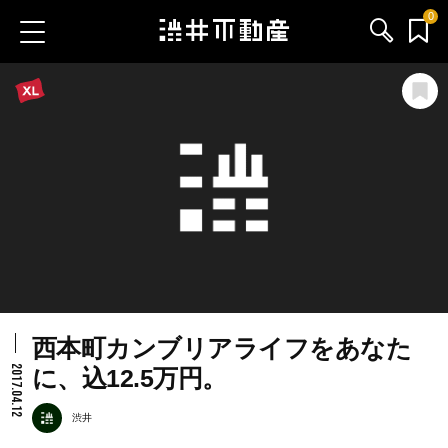
0
お気に入り物件
お問い合わせ
ブログ
サービス内容
渋井不動産のメンバー
西本町カンブリアライフをあなた
会社情報
2017.04.12
に、込12.5万円。
採用情報
渋井