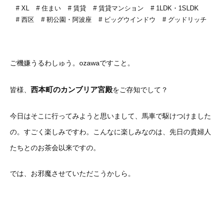
XL
住まい
賃貸
賃貸マンション
1LDK・1SLDK
西区
靭公園・阿波座
ビッグウインドウ
グッドリッチ
ご機嫌うるわしゅう。ozawaですこと。
西本町のカンブリア宮殿
皆様、
をご存知でして？
今日はそこに行ってみようと思いまして、馬車で駆けつけました
の。すごく楽しみですわ。こんなに楽しみなのは、先日の貴婦人
たちとのお茶会以来ですの。
では、お邪魔させていただこうかしら。