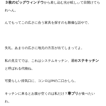
３枚のビッグウィンドウ
から差し込む光が眩しぃて目開けてら
れへん。
んでもってこの広さに合う家具を探すのも難儀な話やで。
失礼。あまりの広さに地元の方言が出てしまってよ。
ステキッチン
私の見立てでは、これはシステムキッチン、通称
と呼ばれる代物ね。
可愛らしい排気口に、コンロはIHの二口かしら。
寒ブリ
キッチンに来るとお腹が空くのは私だけ？
が食べたい
わ。