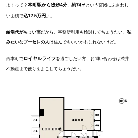
本町駅から徒歩4分
約74㎡
よくって？
、
という宮殿にふさわし
込12.5万円
い面積で
よ。
給湯代がちょい高
だから、事務所利用も検討してちょうだい。
私
みたいなブーセレの人
は住んでもいいかもしれないけど。
ロイヤルライフ
西本町で
を過ごしたい方、お問い合わせは渋井
不動産まで便りをよこしてちょうだい。