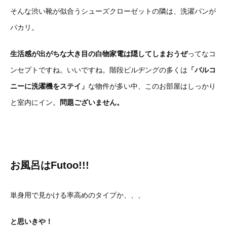
そんな渋い靴が似合うシューズクローゼットの隣は、洗濯パンが
パカリ。
生活感が出がちな大き目の白物家電は隠してしまおうぜ
ってなコ
ンセプトですね。いいですね。階段ビルヂングの多くは
「バルコ
ニーに洗濯機をステイ」
な物件が多い中、このお部屋はしっかり
と室内にイン。
問題ございません。
お風呂はFutoo!!!
単身用で見かける率高めのタイプか、、、
と思いきや！