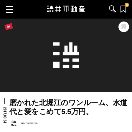
0
お気に入り物件
お問い合わせ
ブログ
サービス内容
渋井不動産のメンバー
磨かれた北堀江のワンルーム、水道
会社情報
2017.03.24
代と愛をこめて5.5万円。
採用情報
nonfixmedia