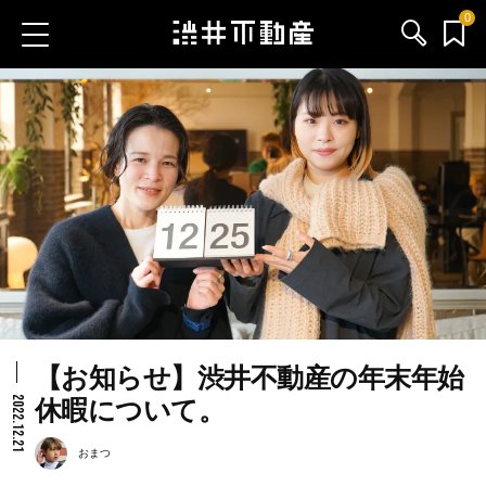
0
お気に入り物件
お問い合わせ
ブログ
サービス内容
渋井不動産のメンバー
【お知らせ】渋井不動産の年末年始
会社情報
2022.12.21
休暇について。
採用情報
おまつ