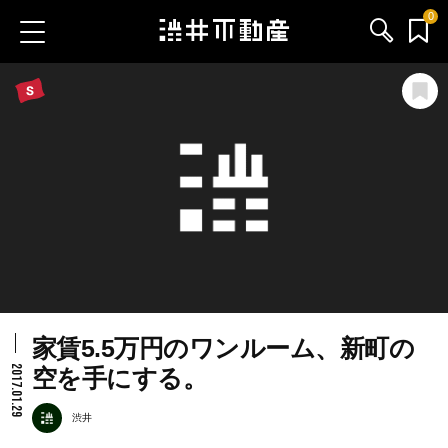
0
お気に入り物件
お問い合わせ
ブログ
サービス内容
渋井不動産のメンバー
家賃5.5万円のワンルーム、新町の
会社情報
2017.01.29
空を手にする。
採用情報
渋井