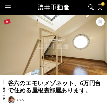
0
お気に入り物件
お問い合わせ
ブログ
サービス内容
渋井不動産のメンバー
谷六のエモいメゾネット、6万円台
会社情報
2022.10.25
で住める屋根裏部屋あります。
採用情報
おまつ