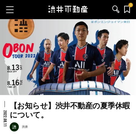
0
お気に入り物件
お問い合わせ
ブログ
サービス内容
渋井不動産のメンバー
【お知らせ】渋井不動産の夏季休暇
会社情報
2022.08.11
について。
採用情報
渋井