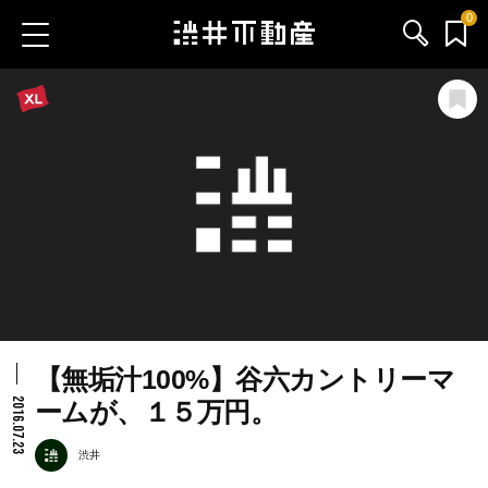
0
お気に入り物件
お問い合わせ
ブログ
サービス内容
渋井不動産のメンバー
【無垢汁100%】谷六カントリーマ
会社情報
2016.07.23
ームが、１５万円。
採用情報
渋井