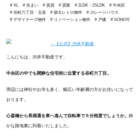
XL
住まい
賃貸
貸家
2LDK・2SLDK
中央区
谷町六丁目・玉造
築古レトロ物件
ガレージハウス
デザイナーズ物件
リノベーション物件
戸建
SOHO可
こんにちは、渋井不動産です。
中央区の中でも閑静な住宅街に位置する谷町六丁目。
周辺には神社やお寺も多く、幅広い年齢層の方がお住いになって
おります。
心斎橋から長堀通を東へ進んで自転車で５分程度でしょうか。
静
かな路地裏に到着いたしました。